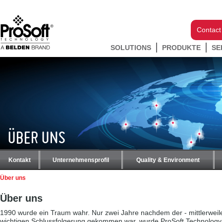
Contact
SOLUTIONS
PRODUKTE
SE
ÜBER UNS
Kontakt
Unternehmensprofil
Quality & Environment
Über uns
Über uns
1990 wurde ein Traum wahr. Nur zwei Jahre nachdem der - mittlerweil
wichtigen Schlussfolgerung gekommen war, wurde ProSoft Technology 