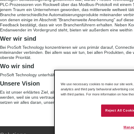
PLC-Prozessoren von Rockwell über das Modbus-Protokoll mit einem 
jenem Traum ein Unternehmen geworden, das mittlerweile weltweit täti
Branche unterschiedliche Automatisierungsprodukte miteinander verbi
von denen einige im Abschnitt "Branchenweite Anerkennung" auf dieser 
Feedback bestätigt, dass wir von Branchenführern erhalten. Neben Kom
Endanwender im Vordergrund steht, bieten wir außerdem eine weithi
Wer wir sind
Bei ProSoft Technology konzentrieren wir uns primär darauf, Connectiv
miteinander verbinden. Bei allem was wir tun, bei allen Produkten, die w
oberste Priorität.
Wo wir sind
ProSoft Technology unterhält rund um den Globus regionale Niederlas
Unsere Vision
We use necessary cookies to make our site work. B
analytics and third party behavioral advertising co
Es ist unser erklärtes Ziel, als führender Anbieter von industrielle
with third parties. For more information on how th
werden, weil sie uns vertrauen und wissen, dass wir in der Lage sind
setzen wir alles daran, unseren mehrfach mit Preisen ausgezeichneten
Reject All Cooki
Manag