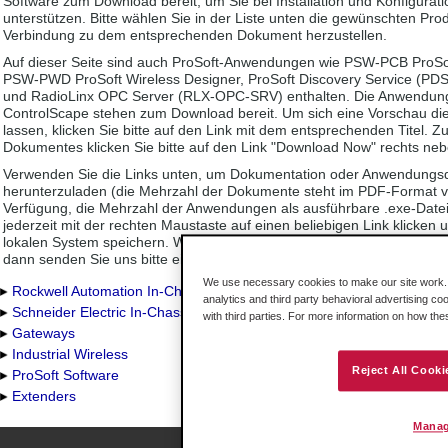
Software zum Download bereit, um Sie bei Installation und Konfigurati
unterstützen. Bitte wählen Sie in der Liste unten die gewünschten Pro
Verbindung zu dem entsprechenden Dokument herzustellen.
Auf dieser Seite sind auch ProSoft-Anwendungen wie PSW-PCB ProSoft
PSW-PWD ProSoft Wireless Designer, ProSoft Discovery Service (
und RadioLinx OPC Server (RLX-OPC-SRV) enthalten. Die Anwendun
ControlScape stehen zum Download bereit. Um sich eine Vorschau d
lassen, klicken Sie bitte auf den Link mit dem entsprechenden Titel. 
Dokumentes klicken Sie bitte auf den Link "Download Now" rechts neb
Verwenden Sie die Links unten, um Dokumentation oder Anwendungs
herunterzuladen (die Mehrzahl der Dokumente steht im PDF-Format v
Verfügung, die Mehrzahl der Anwendungen als ausführbare .exe-Date
jederzeit mit der rechten Maustaste auf einen beliebigen Link klicken 
lokalen System speichern. Wenn Sie den Eindruck haben, dass ein Dok
dann senden Sie uns bitte eine kurze Nachricht!
We use necessary cookies to make our site work. B
Rockwell Automation In-Chassis
analytics and third party behavioral advertising co
Schneider Electric In-Chassis
with third parties. For more information on how th
Gateways
Industrial Wireless
Reject All Cooki
ProSoft Software
Extenders
Manag