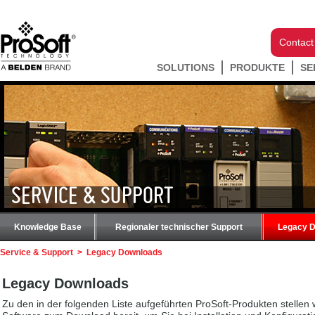
Contact
SOLUTIONS
PRODUKTE
SE
SERVICE & SUPPORT
Knowledge Base
Regionaler technischer Support
Legacy 
Service & Support
>
Legacy Downloads
Legacy Downloads
Zu den in der folgenden Liste aufgeführten ProSoft-Produkten stellen