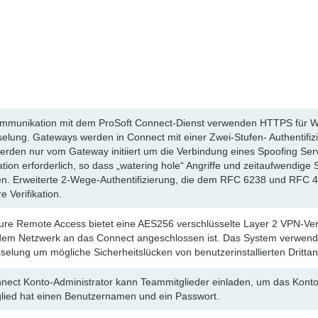
mmunikation mit dem ProSoft Connect-Dienst verwenden HTTPS für We
elung. Gateways werden in Connect mit einer Zwei-Stufen- Authentifizie
rden nur vom Gateway initiiert um die Verbindung eines Spoofing Servi
ation erforderlich, so dass „watering hole“ Angriffe und zeitaufwendig
len. Erweiterte 2-Wege-Authentifizierung, die dem RFC 6238 und RFC 44
e Verifikation.
ure Remote Access bietet eine AES256 verschlüsselte Layer 2 VPN-V
dem Netzwerk an das Connect angeschlossen ist. Das System verwende
selung um mögliche Sicherheitslücken von benutzerinstallierten Drittan
nect Konto-Administrator kann Teammitglieder einladen, um das Konto
lied hat einen Benutzernamen und ein Passwort.