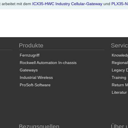
 arbeitet mit dem
ICX35-HWC Industry Cellular-Gateway
und
PLX35-NB
Produkte
Servi
Fernzugriff
Knowled
Rockwell Automation In-chassis
Regional
Gateways
Legacy 
Industrial Wireless
Training
ProSoft-Software
Return Ma
Literatur
Bezugsquellen
Über 