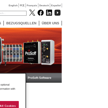
English
中文
Français
Deutsch
Español
S
BEZUGSQUELLEN
ÜBER UNS
eless
ProSoft-Software
optional
formation with
All Cookies