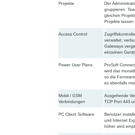
Projekte
Der Administrat
gruppieren. Tea
gleichen Projek
Projekte lassen
Access Control
Zugriffskontrol
verwaltet, verb
Gateways vergeb
einzelnen Gerät
Power User Plans
ProSoft Connect
wird das monatl
so die Fernwar
es ebenfalls me
Mobil / GSM
Ausgehende Ver
Verbindungen
TCP Port 443 u
PC Client Software
Benutzer install
und Internet Ex
höher wird empf