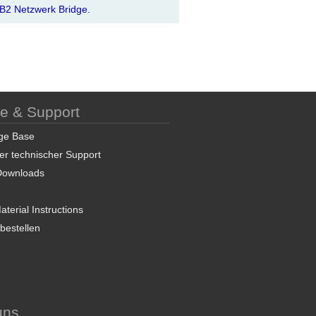
2 Netzwerk Bridge.
ce & Support
ge Base
er technischer Support
Downloads
terial Instructions
 bestellen
uns