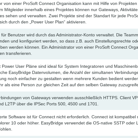
or von einer ProSoft Connect Organisation kann mit Hilfe von Projekt
m Mitgleider innerhalb eines Projektes können nur Gateways, Aktivität
tes sehen und verwalten. Zwei Projekte sind der Standart für jede ProS
 sich durch den „Power User Plan“ aktivieren.
le für Benutzer wird durch das Administrator-Konto verwaltet. Die Tea
unden und konfiguriert werden, so dass z.B. auch Einstellungsrechte od
en werden können. Ein Administrator von einer ProSoft Connect Organ
en transferieren.
 Power User Pläne sind ideal für System Integratoren und Maschinenba
iche EasyBridge Datenvolumen, die Anzahl der simultanen Verbindung
tung noch einfacher zu gestalten wenn mehrere Kunden bedient werde
hr als eine Person zur gleichen Zeit auf den selben Gateway zuzugreif
bindungen von Gateways verwenden ausschließlich HTTPS. Client V
nd L2TP über die IPSec Ports 500, 4500 und 1701.
ierte Software ist für Connect nicht erforderlich. Connect ist kompatib
plorer 10 oder höher. EasyBridge verwendet die OS-native SSTP oder 
ohlen.