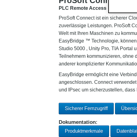
ProSoft Connect
PLC Remote Access
ProSoft Connect ist ein sicherer Clo
zuverlässige Leistungen. ProSoft Co
Welt mit Ihren Maschinen zu kommuni
EasyBridge ™ Technologie, können 
Studio 5000 , Unity Pro, TIA Portal 
Teilnehmern kommunizieren, ohne d
anderer komplizierter Kommunikatio
EasyBridge ermöglicht eine Verbind
angeschlossen. Connect verwendet 
und IPsec um sicherzustellen, dass I
Sicherer Fernzugriff
Übersi
Dokumentation:
Produktmerkmale
Datenblat