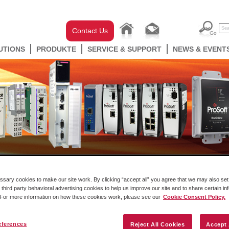
Contact Us
UTIONS
PRODUKTE
SERVICE & SUPPORT
NEWS & EVENT
Automation In-chassis
Gateways
Industrial Wir
ary cookies to make our site work. By clicking “accept all” you agree that we may also set 
 third party behavioral advertising cookies to help us improve our site and to share certain in
. For more information on how these cookies work, please see our
Cookie Consent Policy.
eferences
Reject All Cookies
Accept 